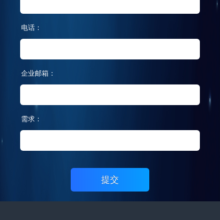
电话：
企业邮箱：
需求：