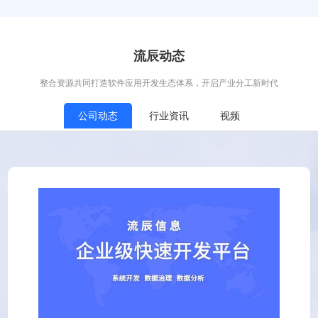
流辰动态
整合资源共同打造软件应用开发生态体系，开启产业分工新时代
公司动态
行业资讯
视频