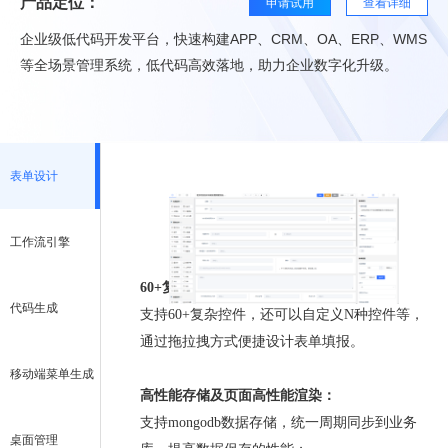
产品定位：
申请试用
查看详细
企业级低代码开发平台，快速构建APP、CRM、OA、ERP、WMS
等全场景管理系统，低代码高效落地，助力企业数字化升级。
表单设计
工作流引擎
60+复杂控件支持：
代码生成
支持
60+复杂控件，还可以自定义N种控件等，
通过拖拉拽方式便捷设计表单填报。
移动端菜单生成
高性能存储及页面高性能渲染：
支持
mongodb数据存储，统一周期同步到业务
桌面管理