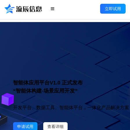
立即试用
199-
2575-4657
智能体应用平台V1.0 正式发布
“智能体构建-场景应用开发”
开发平台、数据工具、智能体平台，一体化产品解决方案
申请试用
查看详细