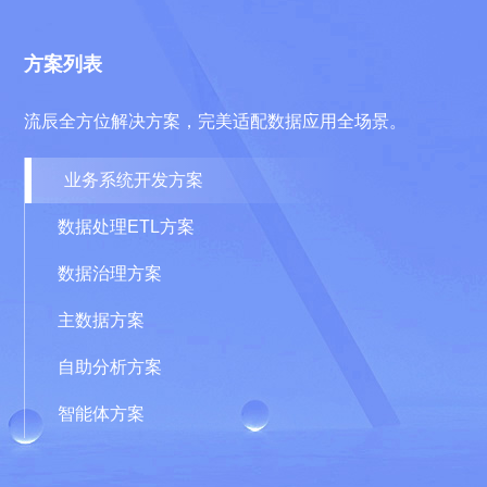
方案列表
流辰全方位解决方案，完美适配数据应用全场景。
业务系统开发方案
数据处理ETL方案
数据治理方案
主数据方案
自助分析方案
智能体方案