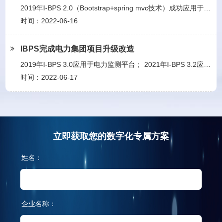
2019年I-BPS 2.0（Bootstrap+spring mvc技术）成功应用于通信业务流程平...
时间：2022-06-16
IBPS完成电力集团项目升级改造
2019年I-BPS 3.0应用于电力监测平台； 2021年I-BPS 3.2应用于电力监测平台；...
时间：2022-06-17
立即获取您的数字化专属方案
姓名：
企业名称：