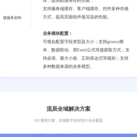
库，提高数据保存的性能；
支持服务端缓存、客户端缓存、控件多种存储
方式，提高页面组件值渲染的性能。
微服务架构
业务模块配置：
可视化配置字段类型及大小；支持
groovy脚
本、数据联动、类Execl公式等值获取方式；支
持必填、最大小值、正则表达式等规则；支持
多种数据来源的业务模型。
流辰全域解决方案
8大通用方案，实现数字化转型行业全覆盖